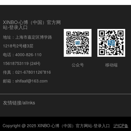
XINBO·心博（中国）官方网
站-登录入口
地址：上海市嘉定区博学路
1218号2号楼3层
电话：4000-826-110
15618753119 (24H)
公众号
移动端
传真：021-67801126*816
邮箱：shifaaf@163.com
友情链接/alinks
Copyright @ 2025 XINBO·心博（中国）官方网站-登录入口
沪ICP备