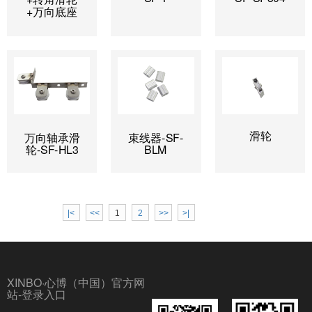
+万向底座
滑轮
万向轴承滑
束线器-SF-
轮-SF-HL3
BLM
|<
<<
1
2
>>
>|
XINBO·心博（中国）官方网
站-登录入口