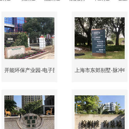
开能环保产业园-电子围栏项目
上海市东郊别墅-脉冲