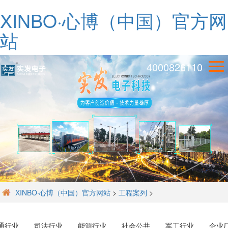
XINBO·心博（中国）官方网
站
4000826110
XINBO·心博（中国）官方网站
>
工程案列
>
通行业
司法行业
能源行业
社会公共
军工行业
企业