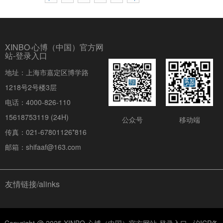
XINBO·心博（中国）官方网
站-登录入口
地址：上海市嘉定区博学路
1218号2号楼3层
电话：4000-826-110
15618753119 (24H)
公众号
移动端
传真：021-67801126*816
邮箱：shifaaf@163.com
友情链接/alinks