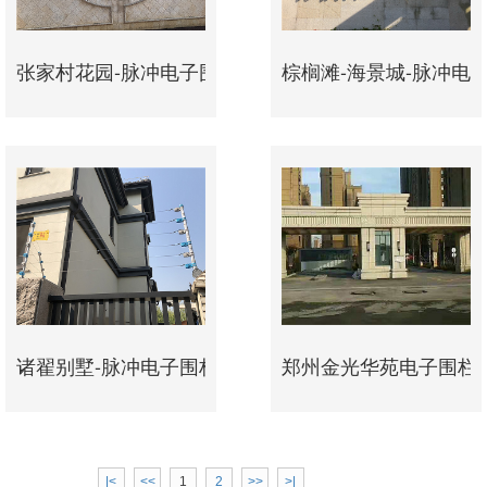
张家村花园-脉冲电子围栏工程
棕榈滩-海景城-脉冲电
诸翟别墅-脉冲电子围栏工程
郑州金光华苑电子围栏
|<
<<
1
2
>>
>|