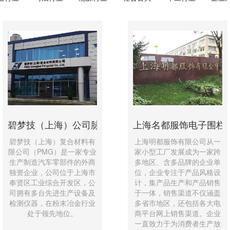
碧梦技（上海）公司脉冲电子围栏项目
上海名都服饰电子围栏
碧梦技（上海）复合材料有
上海明都服饰有限公司从一
限公司（PMG）是一家专业
家小型工厂发展成为一家跨
生产制造汽车零部件的外商
多地区、含多品牌的企业单
独资企业，公司位于上海市
位，企业专注于产品风格设
奉贤区工业综合开发区，公
计，集产品生产和产品销售
司拥有多台先进生产设备及
于一体，销售渠道不仅涵盖
检测仪器，在粉末冶金行业
多省市地区，还包括各大电
处于领先地位。
商平台网上销售渠道。企业
一直致力于为消费者生产放