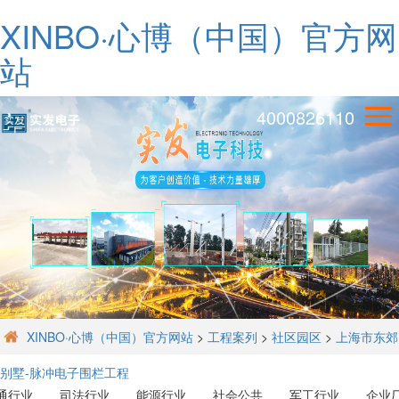
XINBO·心博（中国）官方网
站
4000826110
XINBO·心博（中国）官方网站
>
工程案列
>
社区园区
>
上海市东郊
别墅-脉冲电子围栏工程
通行业
司法行业
能源行业
社会公共
军工行业
企业