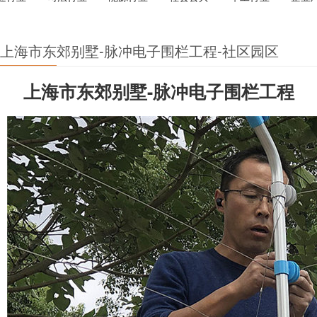
上海市东郊别墅-脉冲电子围栏工程-社区园区
上海市东郊别墅-脉冲电子围栏工程