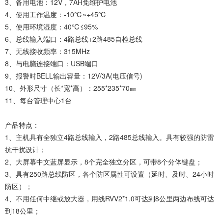
3、备用电池：12V，7AH免维护电池
4、使用工作温度：-10℃~+45℃
5、使用环境湿度：40℃≤95%
6、总线输入端口：4路总线+2路485自检总线
7、无线接收频率：315MHz
8、与电脑连接端口：USB端口
9、报警时BELL输出容量：12V/3A(电压信号)
10、外形尺寸（长*宽*高）：255*235*70㎜
11、每台管理中心1台
产品特点：
1、主机具有全独立4路总线输入，2路485总线输入。具有较强的防雷
抗干扰设计；
2、大屏幕中文蓝屏显示，8个完全独立分区，可带8个分体键盘；
3、具有250路总线防区，各个防区属性可设置（延时、及时、24小时
防区）；
4、不用任何中继或放大器，用线RVV2*1.0可达到8公里两边布线可达
到18公里；