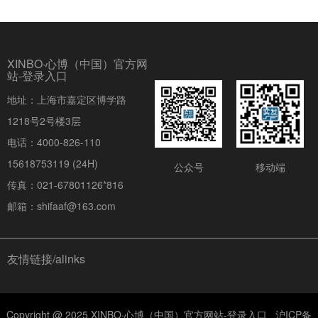
XINBO·心博（中国）官方网
站-登录入口
地址：上海市嘉定区博学路
1218号2号楼3层
电话：4000-826-110
15618753119 (24H)
公众号
移动端
传真：021-67801126*816
邮箱：shifaaf@163.com
友情链接/alinks
Copyright @ 2025 XINBO·心博（中国）官方网站-登录入口
沪ICP备