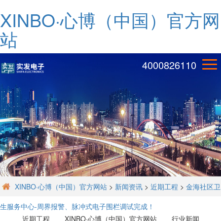
XINBO·心博（中国）官方网
站
4000826110
XINBO·心博（中国）官方网站
>
新闻资讯
>
近期工程
>
金海社区卫
生服务中心-周界报警、脉冲式电子围栏调试完成！
近期工程
XINBO·心博（中国）官方网站
行业新闻