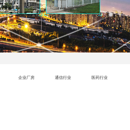
企业厂房
通信行业
医药行业