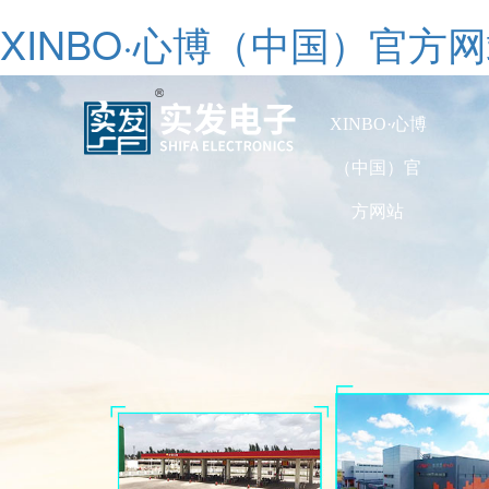
XINBO·心博（中国）官方
XINBO·心博
（中国）官
方网站