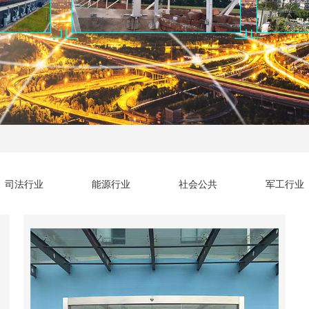
司法行业
能源行业
社会公共
军工行业