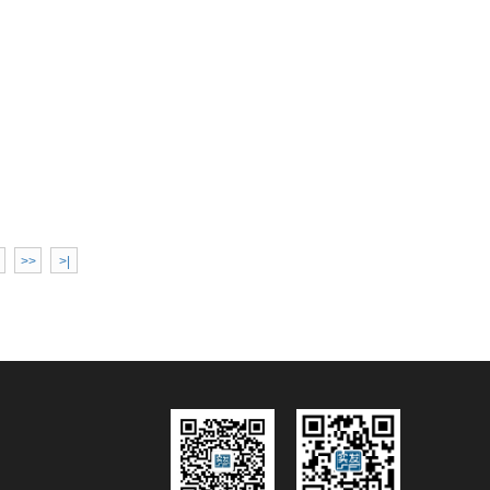
>>
>|