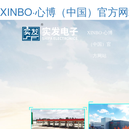
XINBO·心博（中国）官方
XINBO·心博
（中国）官
方网站