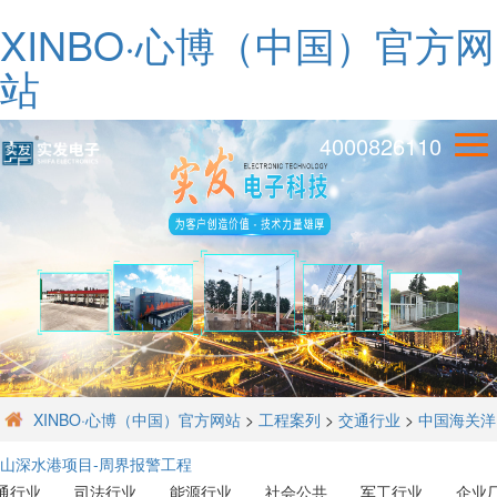
XINBO·心博（中国）官方网
站
4000826110
XINBO·心博（中国）官方网站
>
工程案列
>
交通行业
>
中国海关洋
山深水港项目-周界报警工程
通行业
司法行业
能源行业
社会公共
军工行业
企业