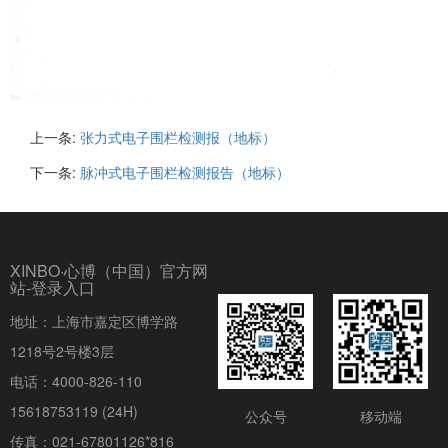
上一条:
张力式电子围栏检测报（地标）
下一条:
脉冲式电子围栏检测报告（地标）
XINBO·心博（中国）官方网
站-登录入口
地址：上海市嘉定区博学路
1218号2号楼3层
电话：4000-826-110
15618753119 (24H)
公众号
移动端
传真：021-67801126*816