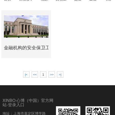
金融机构的安全保卫工作解决方案
|<
<<
1
>>
>|
XINBO·心博（中国）官方网
站-登录入口
地址：上海市嘉定区博学路