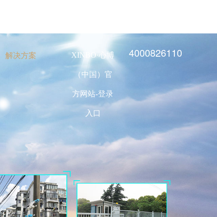
4000826110
XINBO·心博
解决方案
（中国）官
方网站-登录
入口