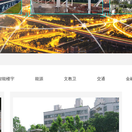
智能楼宇
能源
文教卫
交通
金