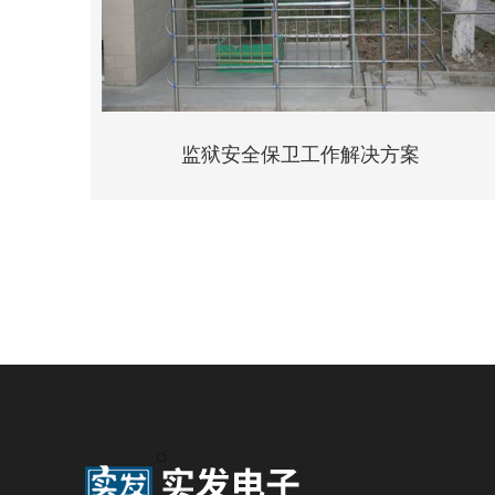
监狱安全保卫工作解决方案