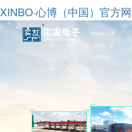
XINBO·心博（中国）官方
XINBO·心博
（中国）官
方网站