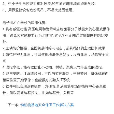
2、中小学生自控能力相对较差,经常通过翻围墙偷跑出学校,
3、周界监控设备造价高昂，不易大范围使用。
电子围栏在学校的应用优势:
1.具有威慑功能 高压电网和警示标志给犯罪分子以极大的心里威慑作
用，避免其实施犯罪行为,同时能 避免学生企图通过翻越围栏跑到校
外.
2.主动防护性强，企图跨越时给与电击，起到很好的主动防护效果
3.防范严密无死角，可以依据地形任意架设，没有死角，消除安全盲
点
4.误报率低，能有效防止小动物、树枝、恶劣天气等造成的误报.
5.能与安防、IT系统联网，可以与监控联动，当报警时，摄像机转向
相应位置开始录像；也能很好的融入IT系统
6.软件可以实现远程操作，方便管理 从围墙现场到指挥中心距离很
长，所以需要远程控制，比如远程开、关机等
下一条:
动植物基地安全保卫工作解决方案