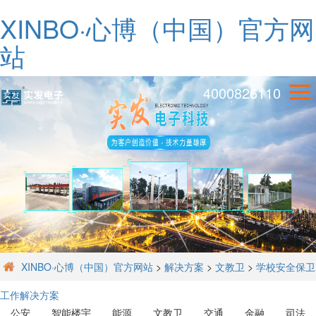
XINBO·心博（中国）官方网
站
4000826110
XINBO·心博（中国）官方网站
>
解决方案
>
文教卫
>
学校安全保卫
工作解决方案
公安
智能楼宇
能源
文教卫
交通
金融
司法